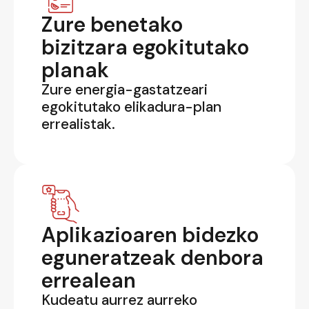
Zure benetako
bizitzara egokitutako
planak
Zure energia-gastatzeari
egokitutako elikadura-plan
errealistak.
Aplikazioaren bidezko
eguneratzeak denbora
errealean
Kudeatu aurrez aurreko