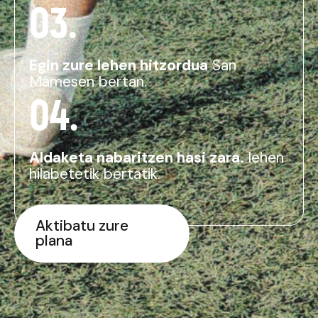
03.
Egin zure lehen hitzordua
San
Mamesen bertan.
04.
Aldaketa nabaritzen hasi zara.
lehen
hilabetetik bertatik.
Aktibatu zure
plana