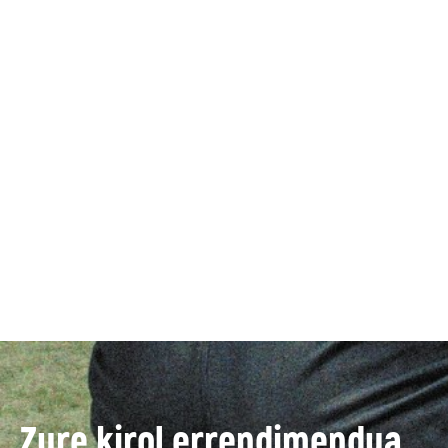
Zure kirol errendimendua