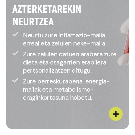
AZTERKETAREKIN
NEURTZEA
Neurtu zure inflamazio-maila
erreal eta zelulen neke-maila.
Zure zelulen datuen arabera zure
dieta eta osagarrien erabilera
pertsonalizatzen ditugu.
Zure berreskurapena, energia-
mailak eta metabolismo-
eraginkortasuna hobetu.