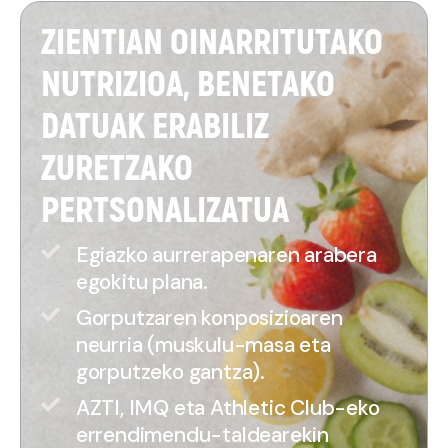
ZIENTIAN OINARRITUTAKO
NUTRIZIOA, BENETAKO
DATUAK ERABILIZ
ZURETZAKO
PERTSONALIZATUA
Egiazko aurrerapenaren arabera
egokitu plana.
Gorputzaren konposizioaren
neurria (muskulu-masa eta
gorputzeko gantza).
AZTI, IMQ eta Athletic Club-eko
errendimendu-taldearekin