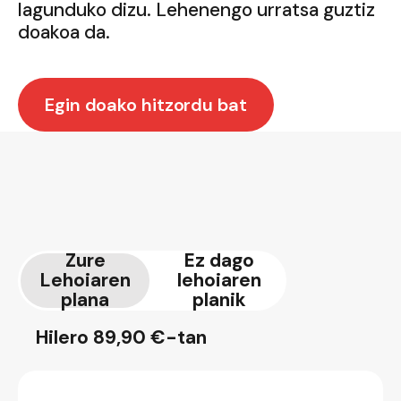
lagunduko dizu. Lehenengo urratsa guztiz
doakoa da.
Egin doako hitzordu bat
Zure
Ez dago
Lehoiaren
lehoiaren
plana
planik
Hilero 89,90 €-tan
Doan hasi