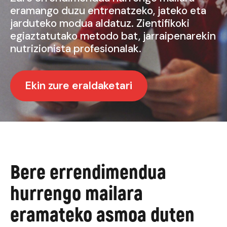
eramango duzu entrenatzeko, jateko eta
jarduteko modua aldatuz. Zientifikoki
egiaztatutako metodo bat, jarraipenarekin
nutrizionista profesionalak.
Ekin zure eraldaketari
Bere errendimendua
hurrengo mailara
eramateko asmoa duten