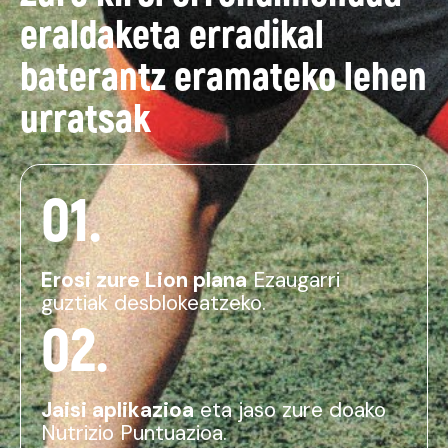
eraldaketa erradikal
baterantz eramateko lehen
urratsak
01.
Erosi zure Lion plana
Ezaugarri
guztiak desblokeatzeko.
02.
Jaisi aplikazioa
eta jaso zure doako
Nutrizio Puntuazioa.