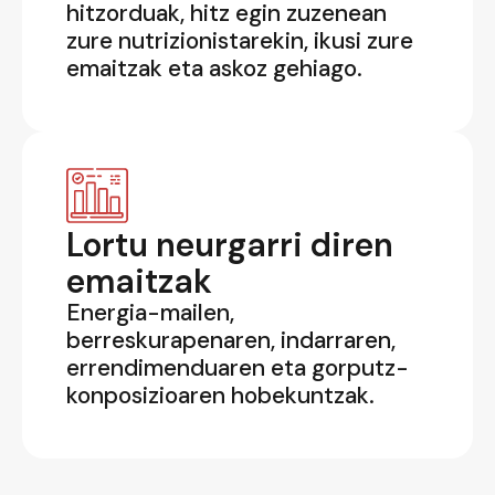
hitzorduak, hitz egin zuzenean
zure nutrizionistarekin, ikusi zure
emaitzak eta askoz gehiago.
Lortu neurgarri diren
emaitzak
Energia-mailen,
berreskurapenaren, indarraren,
errendimenduaren eta gorputz-
konposizioaren hobekuntzak.