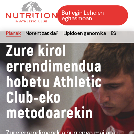
Bat egin Lehoien
egitasmoan
Planak
Norentzat da?
Lipidoen genomika
ES
Zure kirol
errendimendua
hobetu Athletic
Club-eko
metodoarekin
Zure errendimendua hurrengo mailara