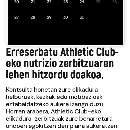
Erreserbatu Athletic Club-
eko nutrizio zerbitzuaren
lehen hitzordu doakoa.
Kontsulta honetan zure elikadura-
helburuak, kezkak edo motibazioak
eztabaidatzeko aukera izango duzu.
Horren arabera, Athletic Club-eko
elikadura-zerbitzuak zure beharretara
ondoen egokitzen den plana aukeratzen